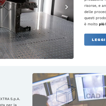
risorse, e a
delle proced
questi prodo
è molto
più
LEGGI
XTRA S.p.A.
sta per la