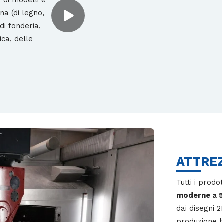
a (di legno,
di fonderia,
ica, delle
ATTRE
Tutti i prodo
moderne a 5
dai disegni 2
produzione h