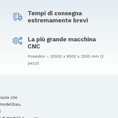
Tempi di consegna
estremamente brevi
La più grande macchina
CNC
Poseidon – 20500 x 8500 x 2500 mm (3
pezzi)
oazia che
imodellbau,
l
 di modelli e