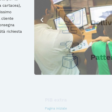
a cartacea),
vissimo
 cliente
 consegna
ità richiesta
PIB extra
Pagina iniziale