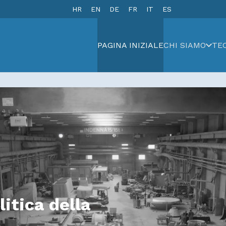
HR
EN
DE
FR
IT
ES
PAGINA INIZIALE
CHI SIAMO
TE
litica della