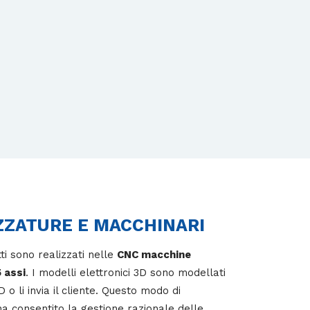
ZZATURE E MACCHINARI
tti sono realizzati nelle
CNC macchine
 assi
. I modelli elettronici 3D sono modellati
D o li invia il cliente. Questo modo di
a consentito la gestione razionale delle