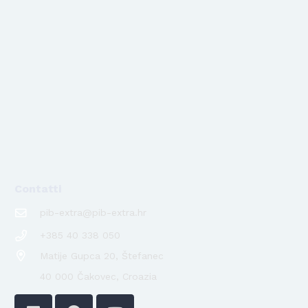
Contatti
pib-extra@pib-extra.hr
+385 40 338 050
Matije Gupca 20, Štefanec
40 000 Čakovec, Croazia