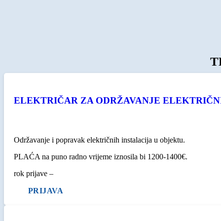
T
ELEKTRIČAR ZA ODRŽAVANJE ELEKTRIČNI
Održavanje i popravak električnih instalacija u objektu.
PLAĆA na puno radno vrijeme iznosila bi 1200-1400€.
rok prijave –
PRIJAVA