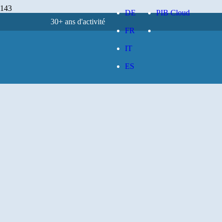
DE
PIB Cloud
30+ ans d'activité
FR
IT
ES