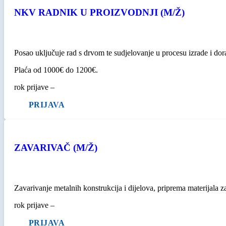
NKV RADNIK U PROIZVODNJI (M/Ž)
Posao uključuje rad s drvom te sudjelovanje u procesu izrade i do
Plaća od 1000€ do 1200€.
rok prijave –
PRIJAVA
ZAVARIVAČ (M/Ž)
Zavarivanje metalnih konstrukcija i dijelova, priprema materijala z
rok prijave –
PRIJAVA