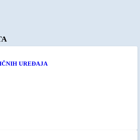
TA
IČNIH UREĐAJA