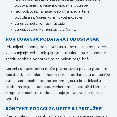
odgovaranje na Vaše individualne potrebe
radi poboljšanja naše web stranice, a time i
poboljšanja Vašeg korisničkog iskustva
za unaprjeđenje naših usluga
za uspostavu komunikacije s Vama
ROK ČUVANJA PODATAKA I ODUSTANAK
Prikupljeni osobni podaci pohranjuju se na vrijeme potrebno
za ispunjenje svrhe prikupljanja, a u skladu sa Zakonom o
zaštiti osobnih podataka te se nakon toga brišu.
Korisnik u svako doba može povući svoju privolu pisanom
obavijesti, osim ako se radi o obradi podataka u statističke
svrhe, kada osobni podaci ne omogućuju identifikaciju
osobe na koju se odnose. Korisnik može zatražiti i izmjenu
ili ispravak osobnih podataka koje je svojevoljno dao na
obradu.
KONTAKT PODACI ZA UPITE ILI PRITUŽBE
Prema zakonu o zaštiti potrošača, obavještavamo Vas da,