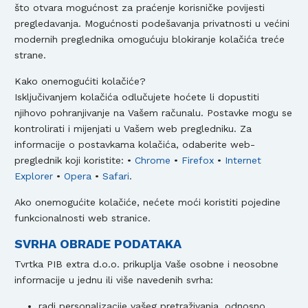
što otvara mogućnost za praćenje korisničke povijesti
pregledavanja. Mogućnosti podešavanja privatnosti u većini
modernih preglednika omogućuju blokiranje kolačića treće
strane.
Kako onemogućiti kolačiće?
Isključivanjem kolačića odlučujete hoćete li dopustiti
njihovo pohranjivanje na Vašem računalu. Postavke mogu se
kontrolirati i mijenjati u Vašem web pregledniku. Za
informacije o postavkama kolačića, odaberite web-
preglednik koji koristite: •
Chrome
•
Firefox
•
Internet
Explorer
•
Opera
•
Safari
.
Ako onemogućite kolačiće, nećete moći koristiti pojedine
funkcionalnosti web stranice.
SVRHA OBRADE PODATAKA
Tvrtka PIB extra d.o.o. prikuplja Vaše osobne i neosobne
informacije u jednu ili više navedenih svrha:
radi personalizacije vašeg pretraživanja, odnosno