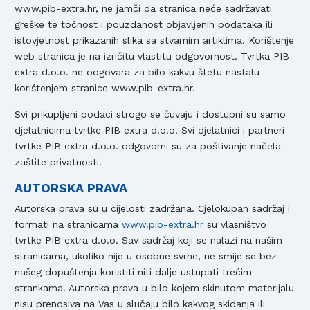
www.pib-extra.hr, ne jamči da stranica neće sadržavati
greške te točnost i pouzdanost objavljenih podataka ili
istovjetnost prikazanih slika sa stvarnim artiklima. Korištenje
web stranica je na izričitu vlastitu odgovornost. Tvrtka PIB
extra d.o.o. ne odgovara za bilo kakvu štetu nastalu
korištenjem stranice www.pib-extra.hr.
Svi prikupljeni podaci strogo se čuvaju i dostupni su samo
djelatnicima tvrtke PIB extra d.o.o. Svi djelatnici i partneri
tvrtke PIB extra d.o.o. odgovorni su za poštivanje načela
zaštite privatnosti.
AUTORSKA PRAVA
Autorska prava su u cijelosti zadržana. Cjelokupan sadržaj i
formati na stranicama
www.pib-extra.hr
su vlasništvo
tvrtke PIB extra d.o.o. Sav sadržaj koji se nalazi na našim
stranicama, ukoliko nije u osobne svrhe, ne smije se bez
našeg dopuštenja koristiti niti dalje ustupati trećim
strankama. Autorska prava u bilo kojem skinutom materijalu
nisu prenosiva na Vas u slučaju bilo kakvog skidanja ili