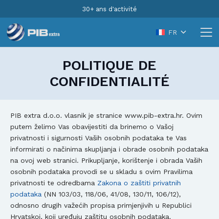
30+ ans d'activité
FR
POLITIQUE DE
CONFIDENTIALITÉ
PIB extra d.o.o. vlasnik je stranice www.pib-extra.hr. Ovim
putem želimo Vas obavijestiti da brinemo o Vašoj
privatnosti i sigurnosti Vaših osobnih podataka te Vas
informirati o načinima skupljanja i obrade osobnih podataka
na ovoj web stranici. Prikupljanje, korištenje i obrada Vaših
osobnih podataka provodi se u skladu s ovim Pravilima
privatnosti te odredbama
Zakona o zaštiti privatnih
podataka
(NN 103/03, 118/06, 41/08, 130/11, 106/12),
odnosno drugih važećih propisa primjenjivih u Republici
Hrvatskoj, koji uređuju zaštitu osobnih podataka.