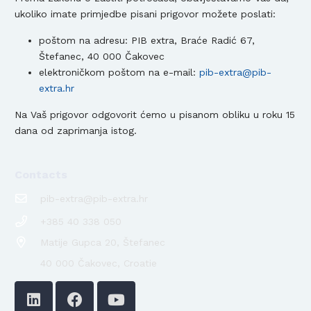
ukoliko imate primjedbe pisani prigovor možete poslati:
poštom na adresu: PIB extra, Braće Radić 67,
Štefanec, 40 000 Čakovec
elektroničkom poštom na e-mail:
pib-extra@pib-
extra.hr
Na Vaš prigovor odgovorit ćemo u pisanom obliku u roku 15
dana od zaprimanja istog.
Contacts
pib-extra@pib-extra.hr
+385 40 338 050
Matije Gupca 20, Štefanec
40 000 Čakovec, Croatie