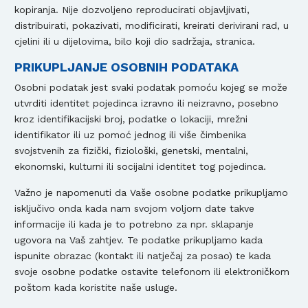
kopiranja. Nije dozvoljeno reproducirati objavljivati,
distribuirati, pokazivati, modificirati, kreirati derivirani rad, u
cjelini ili u dijelovima, bilo koji dio sadržaja, stranica.
PRIKUPLJANJE OSOBNIH PODATAKA
Osobni podatak jest svaki podatak pomoću kojeg se može
utvrditi identitet pojedinca izravno ili neizravno, posebno
kroz identifikacijski broj, podatke o lokaciji, mrežni
identifikator ili uz pomoć jednog ili više čimbenika
svojstvenih za fizički, fiziološki, genetski, mentalni,
ekonomski, kulturni ili socijalni identitet tog pojedinca.
Važno je napomenuti da Vaše osobne podatke prikupljamo
isključivo onda kada nam svojom voljom date takve
informacije ili kada je to potrebno za npr. sklapanje
ugovora na Vaš zahtjev. Te podatke prikupljamo kada
ispunite obrazac (kontakt ili natječaj za posao) te kada
svoje osobne podatke ostavite telefonom ili elektroničkom
poštom kada koristite naše usluge.