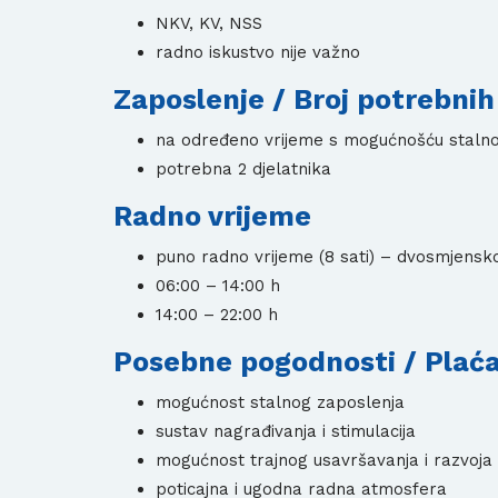
NKV, KV, NSS
radno iskustvo nije važno
Zaposlenje / Broj potrebnih
na određeno vrijeme s mogućnošću stalno
potrebna 2 djelatnika
Radno vrijeme
puno radno vrijeme (8 sati) – dvosmjensk
06:00 – 14:00 h
14:00 – 22:00 h
Posebne pogodnosti / Plać
mogućnost stalnog zaposlenja
sustav nagrađivanja i stimulacija
mogućnost trajnog usavršavanja i razvoja
poticajna i ugodna radna atmosfera