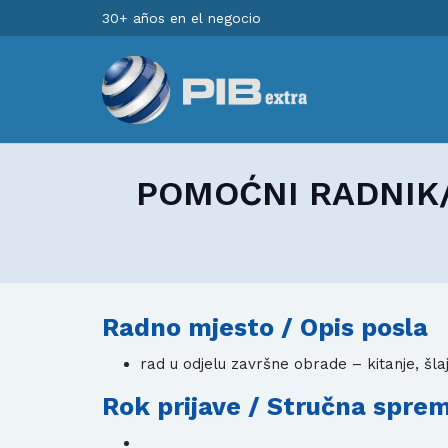
30+ años en el negocio
POMOĆNI RADNIK/
Radno mjesto / Opis posla
rad u odjelu završne obrade – kitanje, šla
Rok prijave / Stručna spre