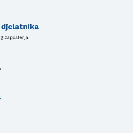
 djelatnika
g zaposlenja
o
a