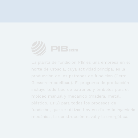
La planta de fundición PIB es una empresa en el
norte de Croacia, cuya actividad principal es la
producción de los patrones de fundición (Germ.
Giessereimodellbau). El programa de producción
incluye todo tipo de patrones y émbolos para el
moldeo manual y mecánico (madera, metal,
plástico, EPS) para todos los procesos de
fundición, que se utilizan hoy en día en la ingeniería
mecánica, la construcción naval y la energética.