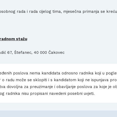
 osobnog rada i rada cijelog tima, mjesečna primanja se kreć
 radnom stažu
adić 67, Štefanec, 40 000 Čakovec
eđenih poslova nema kandidata odnosno radnika koji u pogl
o radu može se sklopiti i s kandidatom koji ne ispunjava prop
tva dovoljna za preuzimanje i obavljanje poslova za koje je o
og radnika nisu propisani navedeni posebni uvjeti.