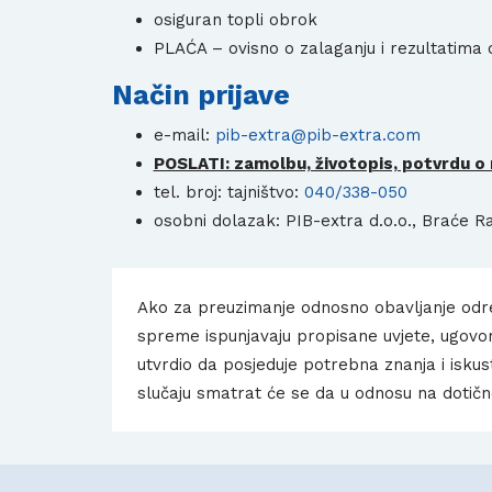
osiguran topli obrok
PLAĆA – ovisno o zalaganju i rezultatima
Način prijave
e-mail:
pib-extra@pib-extra.com
POSLATI: zamolbu, životopis, potvrdu o
tel. broj: tajništvo:
040/338-050
osobni dolazak: PIB-extra d.o.o., Braće R
Ako za preuzimanje odnosno obavljanje odr
spreme ispunjavaju propisane uvjete, ugovor 
utvrdio da posjeduje potrebna znanja i iskus
slučaju smatrat će se da u odnosu na dotičn