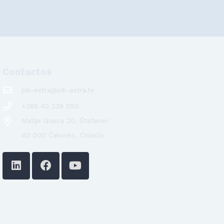
Contactos
pib-extra@pib-extra.hr
+385 40 338 050
Matije Gupca 20, Štefanec
40 000 Čakovec, Croacia